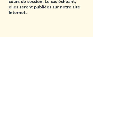
cours de session. Le cas échéant,
elles seront publiées sur notre site
Internet.
Abonnez-vous
à notre infolettre
>
Centre multiethnique Saint-Louis
3555, rue Saint-Urbain
Montréal (Québec) H2X 2N6
514 843-7000
Accueil : poste 0