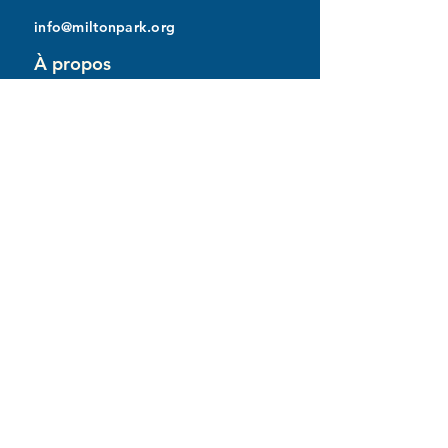
info@miltonpark.org
À propos
Mission et histoire
Gouvernance
Équipe
Politiques
Remboursements
Emploi et bénévolat
Nous joindre
Communauté
Sports et loisirs
Enfants et familles
Adultes et aînés