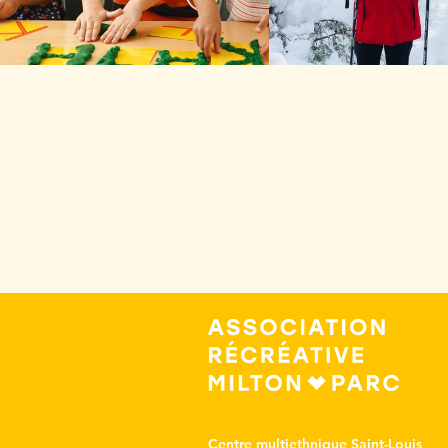
Abonnez-vo
à notre infole
Centre multiethnique Saint-Louis