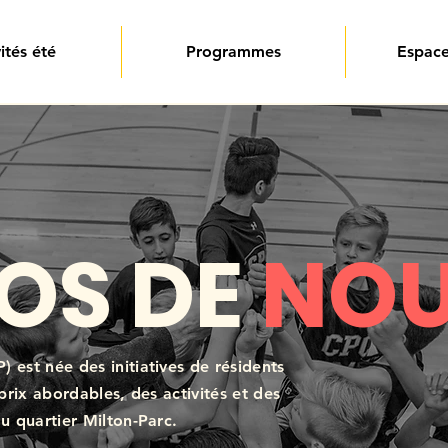
ités été
Programmes
Espace
OS DE
NO
) est née des initiatives de résidents
 prix abordables, des activités et des
du quartier Milton-Parc.