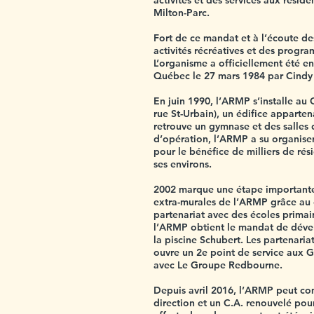
activités et des services aux réside
Milton-Parc.
Fort de ce mandat et à l’écoute de
activités récréatives et des progr
L’organisme a officiellement été en
Québec le 27 mars 1984 par Cindy
En juin 1990, l’ARMP s’installe au 
rue St-Urbain), un édifice apparten
retrouve un gymnase et des salles
d’opération, l’ARMP a su organiser
pour le bénéfice de milliers de rés
ses environs.
2002 marque une étape importante
extra-murales de l’ARMP grâce au
partenariat avec des écoles primaire
l’ARMP obtient le mandat de déve
la piscine Schubert. Les partenaria
ouvre un 2e point de service aux G
avec Le Groupe Redbourne.
Depuis avril 2016, l’ARMP peut co
direction et un C.A. renouvelé pou