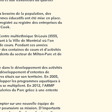
nts et aux travailleurs du quartier
s besoins de la population, des
ammes éducatifs ont été mise en place.
registré au registre des entreprises du
 Cook.
Centre multiethnique St-Louis (3555,
ant à la Ville de Montréal où l’on
 de cours. Pendant ces années
 des centaines de cours et d’activités
idents du secteur de Milton-Parc et de
 dans le développement des activités
 développement d’ententes de
s situés sur son territoire. En 2005,
lopper les programmes aquatiques à
ts se multiplient. En 2012, l’ARMP
aleries du Parc grâce à une entente
mpter sur une nouvelle équipe de
r poursuivre sa mission. D’importants