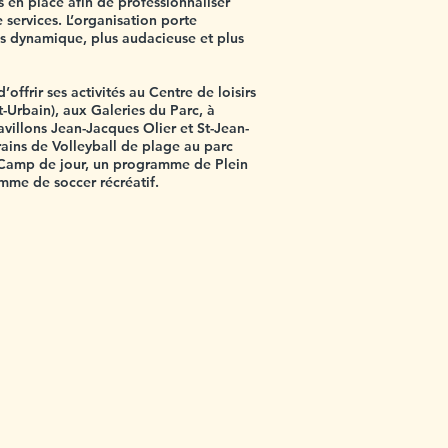
s en place afin de professionnaliser
 services. L’organisation porte
us dynamique, plus audacieuse et plus
offrir ses activités au Centre de loisirs
t-Urbain), aux Galeries du Parc, à
villons Jean-Jacques Olier et St-Jean-
rrains de Volleyball de plage au parc
amp de jour, un programme de Plein
amme de soccer récréatif.