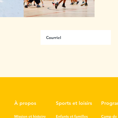
us
ttre
À propos
Sports et loisirs
Progr
Mission et histoire
Enfants et familles
Camp de 