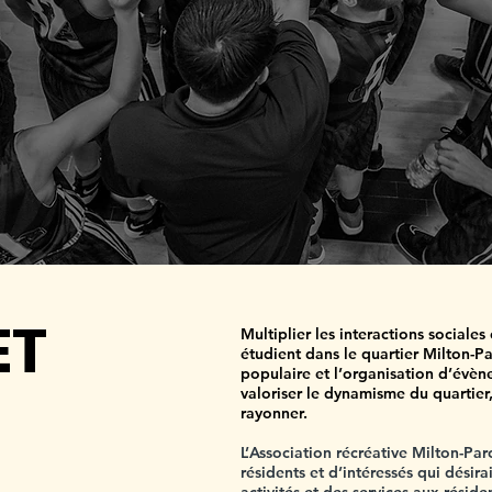
ET
Multiplier les interactions sociales 
étudient dans le quartier Milton-Parc
populaire et l’organisation d’évè
valoriser le dynamisme du quartier, 
rayonner.
L’Association récréative Milton-Par
résidents et d’intéressés qui désira