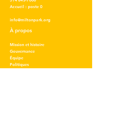
514 843-7000
Accueil : poste 0
info@miltonpark.org
À propos
Mission et histoire
Gouvernance
Équipe
Politiques
Remboursements
Emploi et bénévolat
Nous joindre
Communauté
Sports et loisirs
Enfants et familles