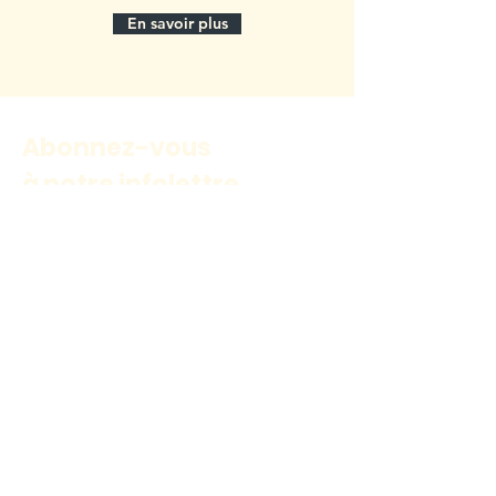
En savoir plus
Abonnez-vous
à notre infolettre
>
Centre multiethnique Saint-Louis
3555, rue Saint-Urbain
Montréal (Québec) H2X 2N6
514 843-7000