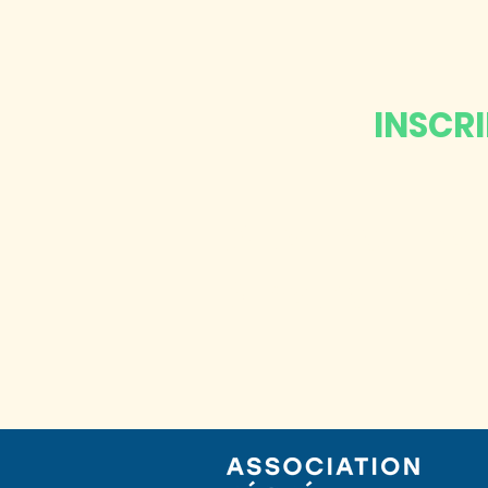
INSCR
Abonnez-vo
à notre infole