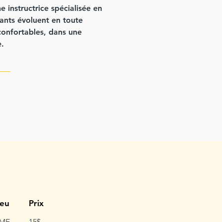
e instructrice spécialisée en
fants évoluent en toute
 confortables, dans une
e.
ieu
Prix
ME
15$