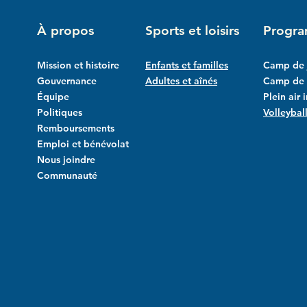
À propos
Sports et loisirs
Progr
Mission et histoire
Enfants et familles
Camp de 
Gouvernance
Adultes et aînés
Camp de l
Équipe
Plein air 
Politiques
Volleybal
Remboursements
Emploi et bénévolat
Nous joindre
Communauté