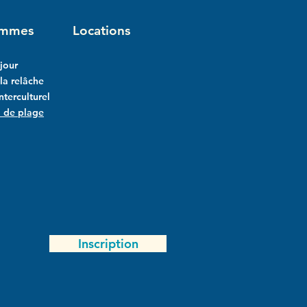
ammes
Locations
jour
a relâche
interculturel
l de plage
Inscription