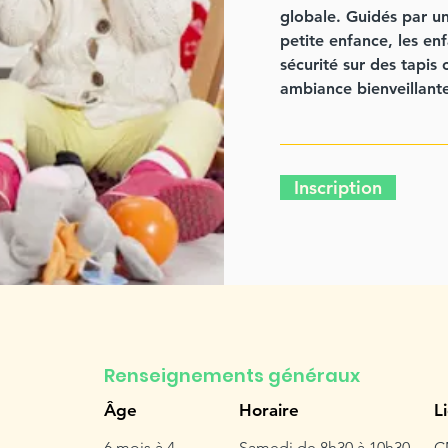
globale. Guidés par un
petite enfance, les en
sécurité sur des tapis
ambiance bienveillant
Inscription
Renseignements généraux
Âge
Horaire
L
6 mois à 4
Samedi de 8h30 à 10h30
C