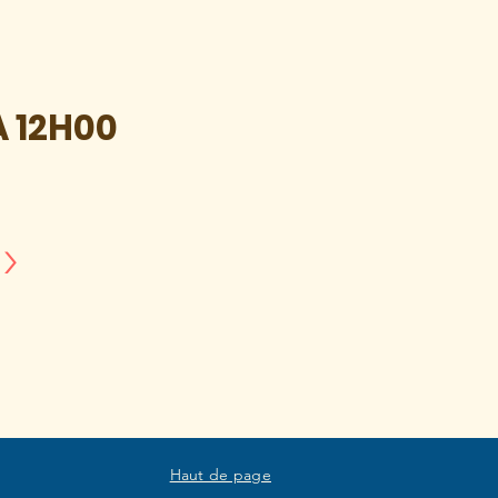
À 12H00
>
Haut de page