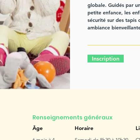
globale. Guidés par un
petite enfance, les en
sécurité sur des tapis
ambiance bienveillant
Inscription
Renseignements généraux
Âge
Horaire
L
6 mois à 4
Samedi de 8h30 à 10h30
C