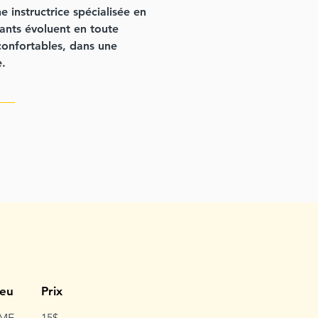
e instructrice spécialisée en
fants évoluent en toute
 confortables, dans une
e.
ieu
Prix
ME
15$