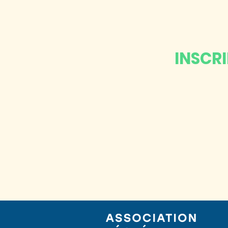
INSCR
Abonnez-vo
à notre infole