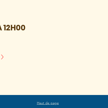
À 12H00
>
Haut de page