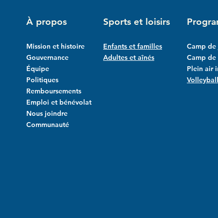
À propos
Sports et loisirs
Progr
Mission et histoire
Enfants et familles
Camp de 
Gouvernance
Adultes et aînés
Camp de l
Équipe
Plein air 
Politiques
Volleybal
Remboursements
Emploi et bénévolat
Nous joindre
Communauté