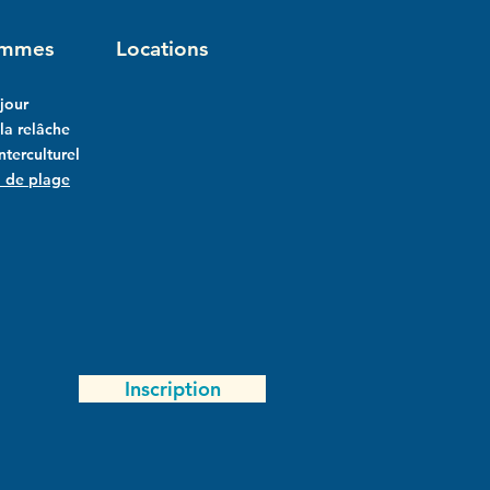
ammes
Locations
jour
a relâche
interculturel
l de plage
Inscription