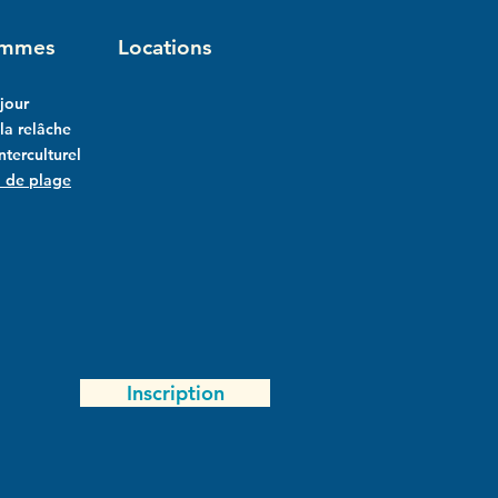
ammes
Locations
jour
a relâche
interculturel
l de plage
Inscription