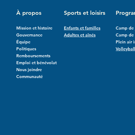
À propos
Sports et loisirs
Progr
Mission et histoire
Enfants et familles
Camp de 
Gouvernance
Adultes et aînés
Camp de l
Équipe
Plein air 
Politiques
Volleybal
Remboursements
Emploi et bénévolat
Nous joindre
Communauté