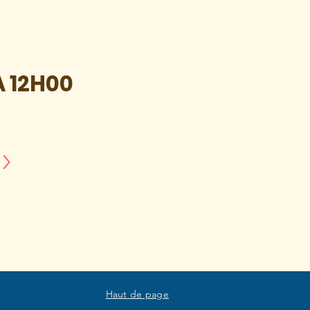
À 12H00
>
Haut de page