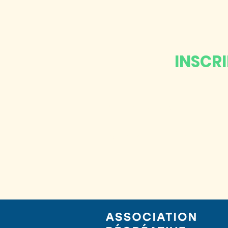
INSCR
Abonnez-vo
à notre infole