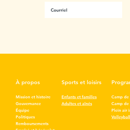
us
ttre
À propos
Sports et loisirs
Progr
Mission et histoire
Enfants et familles
Camp de 
Gouvernance
Adultes et aînés
Camp de l
Équipe
Plein air 
Politiques
Volleybal
Remboursements