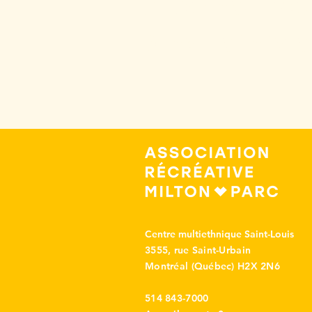
Abonnez-vo
à notre infole
Centre multiethnique Saint-Louis
3555, rue Saint-Urbain
Montréal (Québec) H2X 2N6
514 843-7000