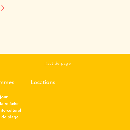
>
Haut de page
ammes
Locations
jour
a relâche
interculturel
l de plage