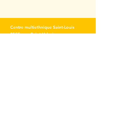
Centre multiethnique Saint-Louis
3555, rue Saint-Urbain
Montréal (Québec) H2X 2N6
514 843-7000
Accueil : poste 0
info@miltonpark.org
À propos
Mission et histoire
Gouvernance
Équipe
Politiques
Remboursements