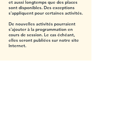
et aussi longtemps que des places
sont disponibles. Des exceptions
s'appliquent pour certaines activités.
De nouvelles activités pourraient
s'ajouter à la programmation en
cours de session. Le cas échéant,
elles seront publiées sur notre site
Internet.
Abonnez-vous
à notre infolettre
>
Centre multiethnique Saint-Louis
3555, rue Saint-Urbain