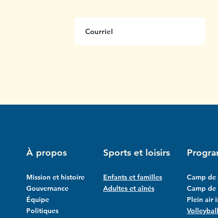
us
ttre
À propos
Sports et loisirs
Progr
Mission et histoire
Enfants et familles
Camp de 
Gouvernance
Adultes et aînés
Camp de l
Équipe
Plein air 
Politiques
Volleybal