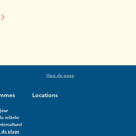
>
Haut de page
ammes
Locations
jour
a relâche
interculturel
l de plage