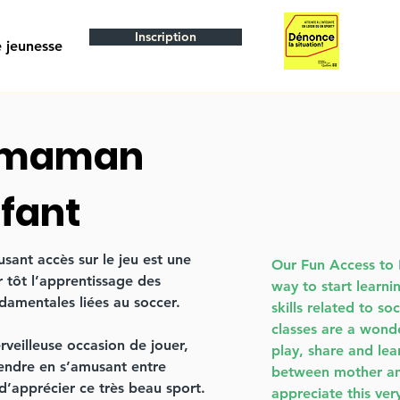
Inscription
 jeunesse
 maman
fant
nt accès sur le jeu est une
Our Fun Access to 
 tôt l’apprentissage des
way to start learn
damentales liées au soccer.
skills related to so
classes are a wond
veilleuse occasion de jouer,
play, share and lea
endre en s’amusant entre
between mother and
d’apprécier ce très beau sport.
appreciate this ver