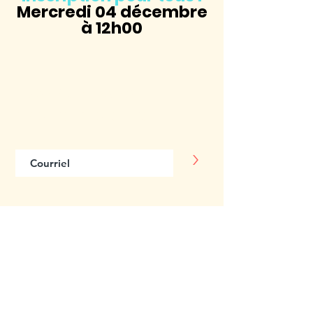
Mercredi 04 décembre
à 12h00
Abonnez-vous
à notre infolettre
>
Centre multiethnique Saint-Louis
3555, rue Saint-Urbain
Montréal (Québec) H2X 2N6
514 843-7000