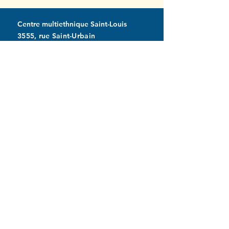
Centre multiethnique Saint-Louis
3555, rue Saint-Urbain
Montréal (Québec) H2X 2N6
514 843-7000
Accueil : poste 0
info@miltonpark.org
À propos
Mission et histoire
Gouvernance
Équipe
Politiques
Remboursements
Emploi et bénévolat
Nous joindre