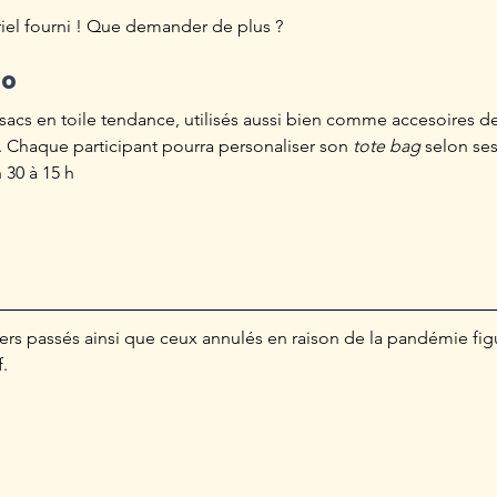
iel fourni ! Que demander de plus ?
lo
 sacs en toile tendance, utilisés aussi bien comme accesoires 
 Chaque participant pourra personaliser son 
tote bag
 selon se
 30 à 15 h
iers passés ainsi que ceux annulés en raison de la pandémie fig
f.