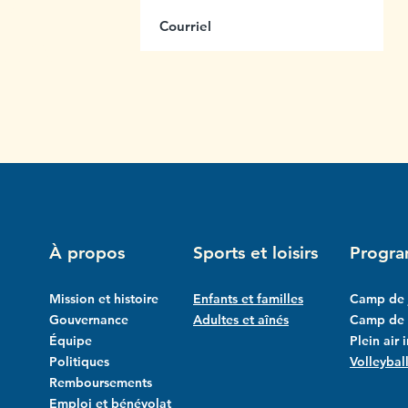
us
ttre
À propos
Sports et loisirs
Progr
Mission et histoire
Enfants et familles
Camp de 
Gouvernance
Adultes et aînés
Camp de l
Équipe
Plein air 
Politiques
Volleybal
Remboursements
Emploi et bénévolat