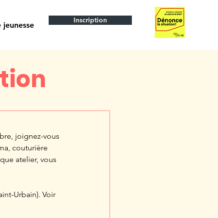
Inscription
 jeunesse
ation
mbre, joignez-vous 
ma, couturière 
que atelier, vous 
aint-Urbain). Voir 