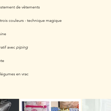
justement de vêtements
r trois couleurs - technique magique
sine
atif avec 
piping
ête
t légumes en vrac