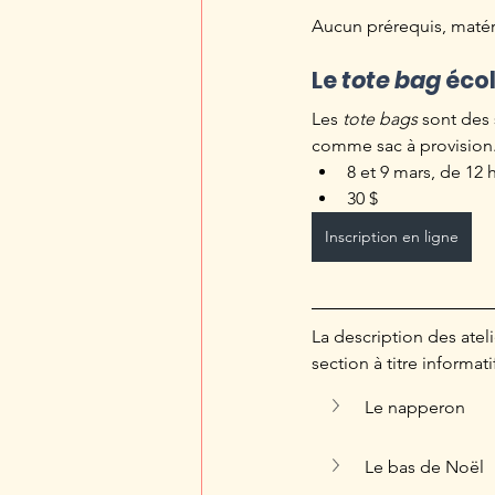
Aucun prérequis, matér
Le 
tote bag 
éco
Les 
tote bags
 sont des
comme sac à provision.
8 et 9 mars, de 12 h
30 $
Inscription en ligne
La description des atel
section à titre informati
Le napperon
Le bas de Noël