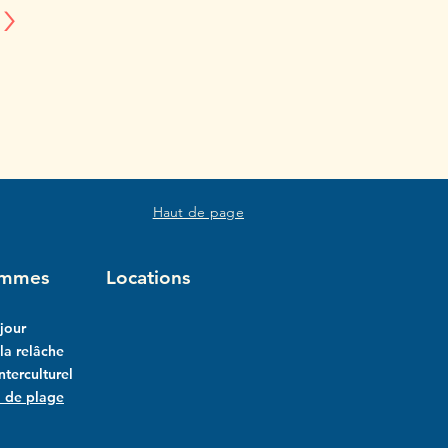
>
Haut de page
ammes
Locations
jour
a relâche
interculturel
l de plage