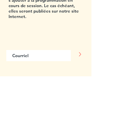
s'ajouter à la programmation en
cours de session. Le cas échéant,
elles seront publiées sur notre site
Internet.
Abonnez-vous
à notre infolettre
>
Centre multiethnique Saint-Louis
3555, rue Saint-Urbain
Montréal (Québec) H2X 2N6
514 843-7000
Accueil : poste 0