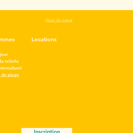
Haut de page
ammes
Locations
jour
a relâche
interculturel
l de plage
Inscription