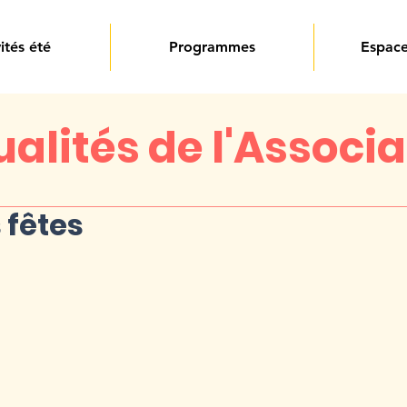
ités été
Programmes
Espace
alités de l'Associ
fêtes