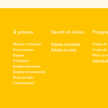
À propos
Sports et loisirs
Progr
Mission et histoire
Enfants et familles
Camp de 
Gouvernance
Adultes et aînés
Camp de l
Équipe
Plein air 
Politiques
Volleybal
Remboursements
Emploi et bénévolat
Nous joindre
Communauté