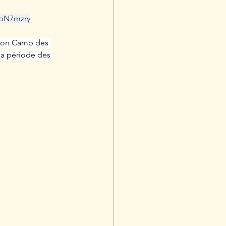
=bN7mzry
e son Camp des 
la période des 