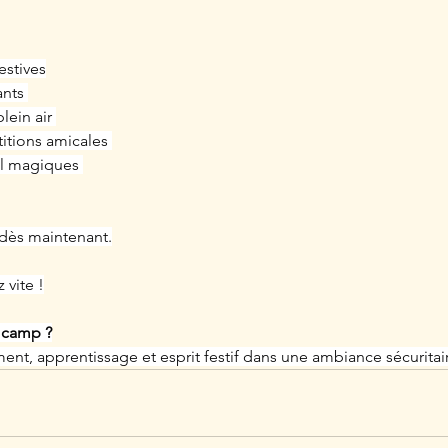
estives
nts 
lein air 
itions amicales 
l magiques 
 dès maintenant.
 vite !
e camp ?
ment, apprentissage et esprit festif dans une ambiance sécuritair