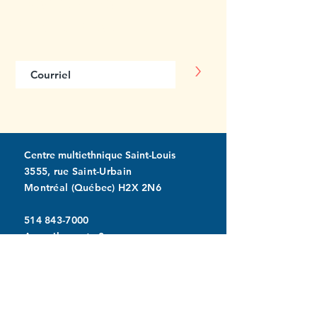
Abonnez-vous
à notre infolettre
>
Centre multiethnique Saint-Louis
3555, rue Saint-Urbain
Montréal (Québec) H2X 2N6
514 843-7000
Accueil : poste 0
info@miltonpark.org
À propos